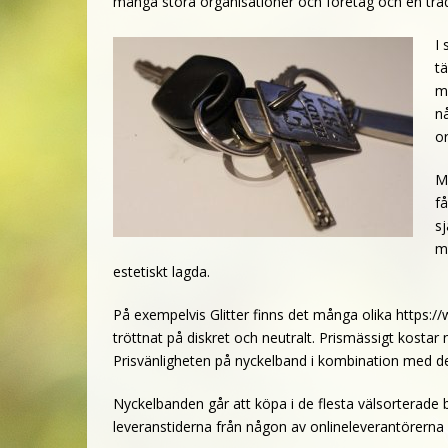
många stora organisationer och företag och en tradi
I 
tä
m
nå
o
M
få
sj
m
estetiskt lagda.
På exempelvis Glitter finns det många olika https://
tröttnat på diskret och neutralt. Prismässigt kosta
Prisvänligheten på nyckelband i kombination med det
Nyckelbanden går att köpa i de flesta välsorterade b
leveranstiderna från någon av onlineleverantörerna m