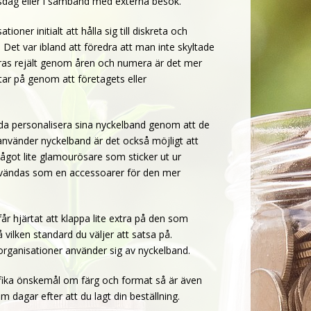
ngsdag eller i samband med externa besök.
ner initialt att hålla sig till diskreta och
Det var ibland att föredra att man inte skyltade
ras rejält genom åren och numera är det mer
tar på genom att företagets eller
lda personalisera sina nyckelband genom att de
 använder nyckelband är det också möjligt att
 något lite glamourösare som sticker ut ur
nvändas som en accessoarer för den mer
år hjärtat att klappa lite extra på den som
vilken standard du väljer att satsa på.
organisationer använder sig av nyckelband.
ecifika önskemål om färg och format så är även
 dagar efter att du lagt din beställning.