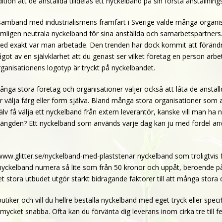
tion att de anställda tilldelas ett nyckelband på sin första anställni
samband med industrialismens framfart i Sverige valde många organisatio
mligen neutrala nyckelband för sina anställda och samarbetspartners. 
ed exakt var man arbetade. Den trenden har dock kommit att föränd
got av en självklarhet att du genast ser vilket företag en person arbe
rganisationens logotyp är tryckt på nyckelbandet.
ånga stora företag och organisationer väljer också att låta de anstäl
r välja färg eller form själva. Bland många stora organisationer som
älv få välja ett nyckelband från extern leverantör, kanske vill man ha
ängden? Ett nyckelband som används varje dag kan ju med fördel a
www.glitter.se/nyckelband-med-plaststenar nyckelband som troligtvis f
r nyckelband numera så lite som från 50 kronor och uppåt, beroende på 
 stora utbudet utgör starkt bidragande faktorer till att många stora 
utiker och vill du hellre beställa nyckelband med eget tryck eller sp
ycket snabba. Ofta kan du förvänta dig leverans inom cirka tre till fem